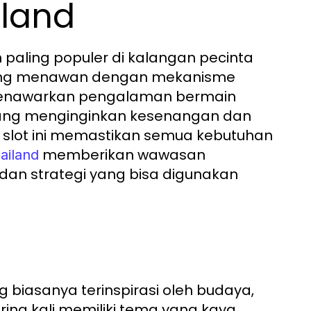
iland
 paling populer di kalangan pecinta
k yang menawan dengan mekanisme
 menawarkan pengalaman bermain
ang menginginkan kesenangan dan
slot ini memastikan semua kebutuhan
memberikan wawasan
hailand
dan strategi yang bisa digunakan
g biasanya terinspirasi oleh budaya,
ering kali memiliki tema yang kaya