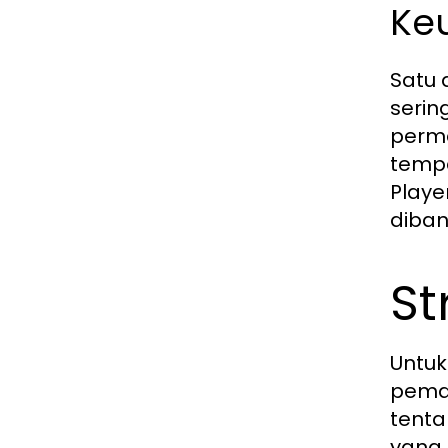
Keu
Satu 
serin
perma
tempa
Playe
diban
St
Untuk
pema
tenta
yang 