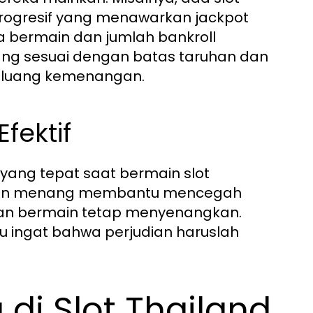
 progresif yang menawarkan jackpot
a bermain dan jumlah bankroll
yang sesuai dengan batas taruhan dan
peluang kemenangan.
fektif
yang tepat saat bermain slot
n dan menang membantu mencegah
man bermain tetap menyenangkan.
u ingat bahwa perjudian haruslah
 di Slot Thailand