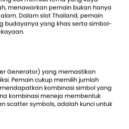
ah, menawarkan pemain bukan hanya
lam. Dalam slot Thailand, pemain
g budayanya yang khas serta simbol-
ekayaan.
ber Generator) yang memastikan
diksi. Pemain cukup memilih jumlah
 mendapatkan kombinasi simbol yang
ana kombinasi meneja membentuk
n scatter symbols, adalah kunci untuk