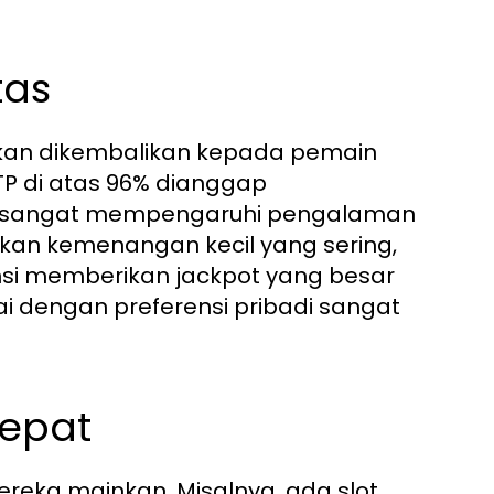
tas
 akan dikembalikan kepada pemain
P di atas 96% dianggap
inan sangat mempengaruhi pengalaman
rkan kemenangan kecil yang sering,
ensi memberikan jackpot yang besar
ai dengan preferensi pribadi sangat
Tepat
reka mainkan. Misalnya, ada slot