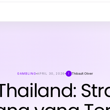
GAMBLING
APRIL 30, 2026
Thibault Oliver
T
 Thailand: Str