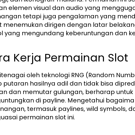
an elemen visual dan audio yang menggug
angan tetapi juga pengalaman yang menda
 menemukan dirigen dengan latar belakan
ol yang mengundang keberuntungan dan k
a Kerja Permainan Slot
ditenagai oleh teknologi RNG (Random Num
p putaran hasilnya adil dan tidak bisa dipre
an dan memutar gulungan, berharap untuk
untungkan di payline. Mengetahui bagaim
angan, termasuk paylines, wild symbols, da
asai permainan slot ini.