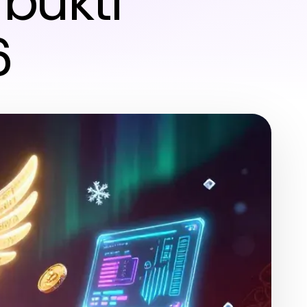
bukti
6