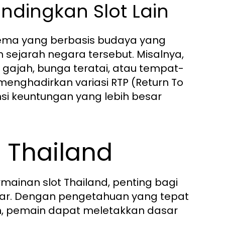
ndingkan Slot Lain
 tema yang berbasis budaya yang
 sejarah negara tersebut. Misalnya,
gajah, bunga teratai, atau tempat-
g menghadirkan variasi RTP (Return To
si keuntungan yang lebih besar
t Thailand
inan slot Thailand, penting bagi
ar. Dengan pengetahuan yang tepat
n, pemain dapat meletakkan dasar