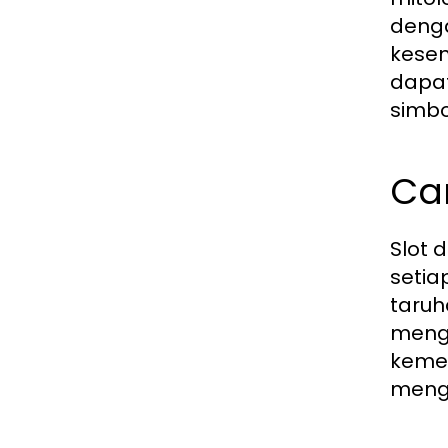
deng
kesen
dapat
simb
Car
Slot 
setia
taruh
meng
kemen
mengu